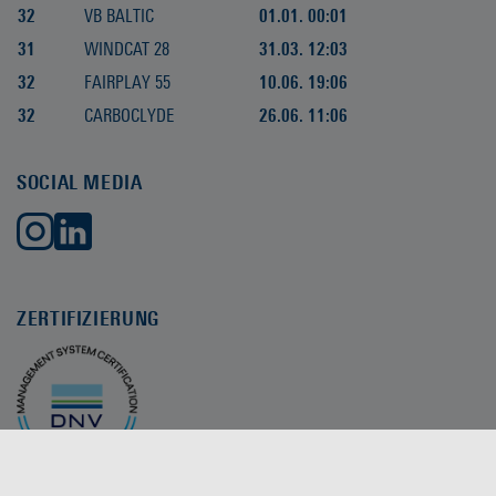
32
VB BALTIC
01.01. 00:01
31
WINDCAT 28
31.03. 12:03
32
FAIRPLAY 55
10.06. 19:06
32
CARBOCLYDE
26.06. 11:06
SOCIAL MEDIA
ZERTIFIZIERUNG