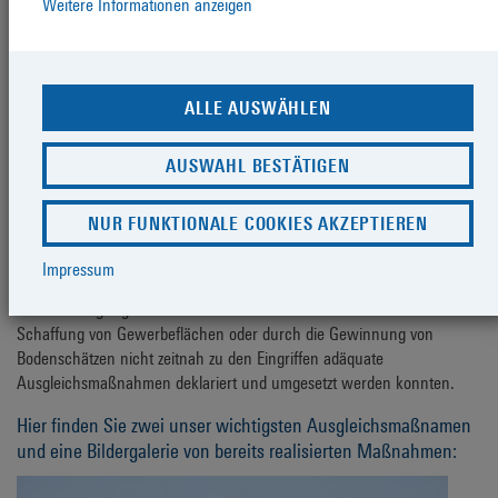
Umweltpolitik soll der Hafenbetrieb für die anliegenden Anwohner und
Weitere Informationen anzeigen
die Ökosysteme verträglich gestaltet werden.
Ausgleichsmaßnahmen
für Infrastrukturprojekte
ALLE AUSWÄHLEN
Mit Inkrafttreten des neuen Naturschutzausführungsgesetzes
Mecklenburg-Vorpommern wurde auf Grundlage des neuen
AUSWAHL BESTÄTIGEN
Bundesnaturschutzgesetztes im Jahr 2010 auch in Mecklenburg-
Vorpommern der Weg geebnet, für gesetzlich vorgeschriebene
NUR FUNKTIONALE COOKIES AKZEPTIEREN
Ausgleichsmaßnahmen bei Eingriffen in die Natur und Landschaft so
genannte Ökokonten einzurichten. Damit reagierte der Gesetzgeber
Impressum
auf das sich häufende Problem, dass bei unvermeidbaren
Beeinträchtigungen der Natur und des Landschaftsbildes etwa durch
Schaffung von Gewerbeflächen oder durch die Gewinnung von
Bodenschätzen nicht zeitnah zu den Eingriffen adäquate
Ausgleichsmaßnahmen deklariert und umgesetzt werden konnten.
Hier finden Sie zwei unser wichtigsten Ausgleichsmaßnamen
und eine Bildergalerie von bereits realisierten Maßnahmen: