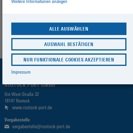
Weitere Informationen anzeigen
entsprechenden Vergabeunterlagen stehen allen Interessierten
unentgeltlich und uneingeschränkt zur Verfügung.
Beabsichtigte Ausschreibungen
Juni 2026
ALLE AUSWÄHLEN
Vergebene Aufträge
AUSWAHL BESTÄTIGEN
Juni 2026
NUR FUNKTIONALE COOKIES AKZEPTIEREN
Kontaktdaten
Impressum
ROSTOCK PORT GMBH
Ost-West-Straße 32
18147 Rostock
www.rostock-port.de
Vergabestelle
vergabestelle@rostock-port.de