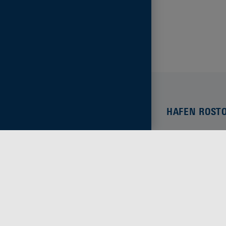
HAFEN ROST
Anreise
Service im Seehaf
ROSTOCK PORT G
Jobs & Karriere
Presse & News
Newsletter