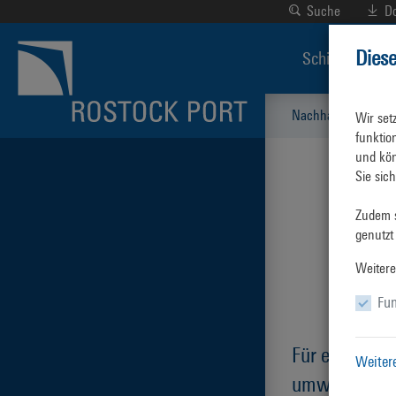
Suche
D
Dies
Schiffsverkeh
Nachhaltigkeit & U
Wir set
funktio
und kön
Sie sic
Zudem s
genutzt
Weitere
Fun
Für einen
Weiter
umweltschon