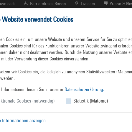
ownloads
Barrierefreies Reisen
Livecam
Presse & N
e Website verwendet Cookies
r
Hafenplan
Branchenverzeichnis
mwelt
Umweltbeschwerde
zen Cookies ein, um unsere Website und unseren Service für Sie zu optimiere
nalen Cookies sind für das Funktionieren unserer Website zwingend erforderl
nen daher nicht deaktiviert werden. Durch die Nutzung unserer Website erk
h mit der Verwendung dieser Cookies einverstanden.

etzen wir Cookies ein, die lediglich zu anonymen Statistikzwecken (Matomo)
Umweltbeschwer
 werden.
(Lärm, Geruch, ...
 Informationen finden Sie in unserer
Datenschutzerklärung.
ktionale Cookies (notwendig)
Statistik (Matomo)
Werden durch den aktuellen Hafenbetrieb akute L
e Informationen anzeigen
Schadstoffimmissionen hervorgerufen, die aus Ih
enden
hinausgehen?