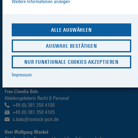
Weitere Informationen anzeigen
Herr Jens Aurel Scharner
Geschäftsführer
+49 (0) 381 350 0
ALLE AUSWÄHLEN
+49 (0) 381 350 4005
management@rostock-port.de
AUSWAHL BESTÄTIGEN
Herr Dr. Gernot Tesch
Geschäftsführer
NUR FUNKTIONALE COOKIES AKZEPTIEREN
+49 (0) 381 350 0
+49 (0) 381 350 4005
Impressum
management@rostock-port.de
Frau Claudia Bals
Abteilungsleiterin Recht & Personal
+49 (0) 381 350 4100
+49 (0) 381 350 4105
c.bals@rostock-port.de
Herr Wolfgang Wenkel