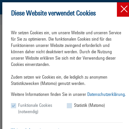
Diese Website verwendet Cookies
Erklärung zur Barrieref...
Wir setzen Cookies ein, um unsere Website und unseren Service 
Erklärung
zur
Barrierefreiheit
für Sie zu optimieren. Die funktionalen Cookies sind für das 
Funktionieren unserer Website zwingend erforderlich und 
Diese Erklärung zur Barrierefreiheit gilt für die Website
können daher nicht deaktiviert werden. Durch die Nutzung 
www.rostock-port.de
unserer Website erklären Sie sich mit der Verwendung dieser 
Cookies einverstanden.

Die
ROSTOCK PORT GmbH
ist bemüht, ihre Website im Einklang mit §
14 Absatz 1 des Landesbehindertengleichstellungsgesetz
Zudem setzen wir Cookies ein, die lediglich zu anonymen 
Mecklenburg-Vorpommern (LBGG M-V) und der Barrierefreie
Statistikzwecken (Matomo) genutzt werden.
Informationstechnik-Verordnung Mecklenburg-Vorpommern (BITVO
M-V) in ihrer jeweils gültigen Fassung barrierefrei zugänglich zu
Weitere Informationen finden Sie in unserer
Datenschutzerklärung.
machen.
Funktionale Cookies
Statistik (Matomo)
Stand der Vereinbarkeit mit den Anforderungen
(notwendig)
Diese Website ist derzeit nicht vollständig konform mit den
Anforderungen der
BITVO M-V
, die sich auf die Web Content