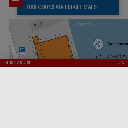
DIRECTIONS VIA GOOGLE MAPS
QUICK ACCESS
PASSAGIER­INFORMATIONEN
KREUZFAHRT
WARNEMÜNDER CRUISE CENTER