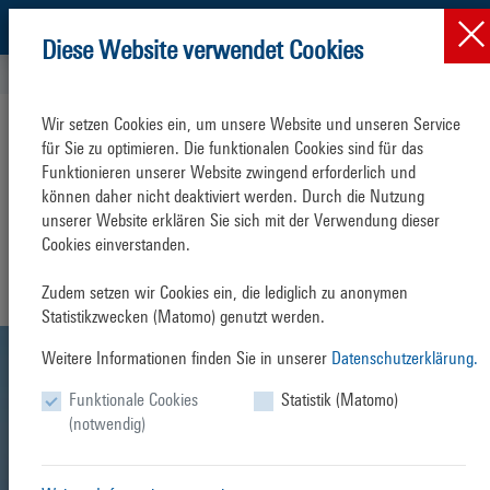
Diese Website verwendet Cookies
Ship Traffic
Cruise Shipping
Warnemünde Cruise Cente...
Accessible trav
Wir setzen Cookies ein, um unsere Website und unseren Service 
Accessible travelling
Cruise Terminal
für Sie zu optimieren. Die funktionalen Cookies sind für das 
Funktionieren unserer Website zwingend erforderlich und 
Both the Warnemünde Cruise Center at berth P7 and the
können daher nicht deaktiviert werden. Durch die Nutzung 
Warnemünde Cruise Center at berth P8 are accessible even with the
unserer Website erklären Sie sich mit der Verwendung dieser 
ground and equipped with disabled facilities. You´ll get any assistance
Cookies einverstanden.

you need.
Zudem setzen wir Cookies ein, die lediglich zu anonymen 
Statistikzwecken (Matomo) genutzt werden.
Weitere Informationen finden Sie in unserer
Datenschutzerklärung.
Funktionale Cookies
Statistik (Matomo)
(notwendig)