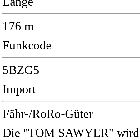
Länge
176 m
Funkcode
5BZG5
Import
Fähr-/RoRo-Güter
Die "TOM SAWYER" wird vo