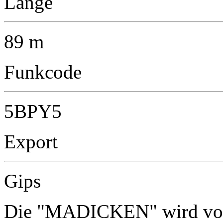
Länge
89 m
Funkcode
5BPY5
Export
Gips
Die "MADICKEN" wird vora