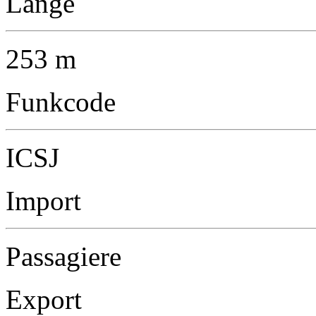
Länge
253 m
Funkcode
ICSJ
Import
Passagiere
Export