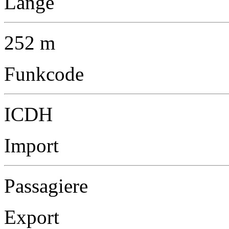
Länge
252 m
Funkcode
ICDH
Import
Passagiere
Export